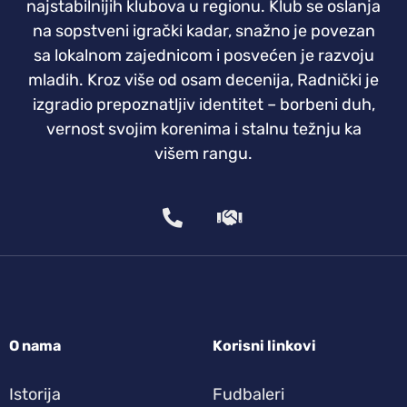
najstabilnijih klubova u regionu. Klub se oslanja
na sopstveni igrački kadar, snažno je povezan
sa lokalnom zajednicom i posvećen je razvoju
mladih. Kroz više od osam decenija, Radnički je
izgradio prepoznatljiv identitet – borbeni duh,
vernost svojim korenima i stalnu težnju ka
višem rangu.
O nama
Korisni linkovi
Istorija
Fudbaleri