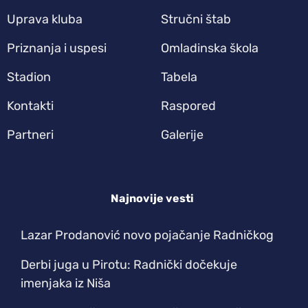
Uprava kluba
Stručni štab
Priznanja i uspesi
Omladinska škola
Stadion
Tabela
Kontakti
Raspored
Partneri
Galerije
Najnovije vesti
Lazar Prodanović novo pojačanje Radničkog
Derbi juga u Pirotu: Radnički dočekuje
imenjaka iz Niša