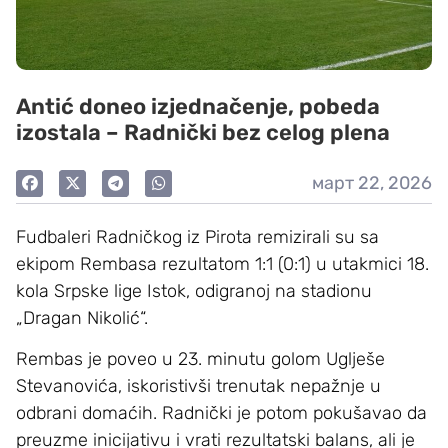
Antić doneo izjednačenje, pobeda
izostala – Radnički bez celog plena
март 22, 2026
Fudbaleri Radničkog iz Pirota remizirali su sa
ekipom Rembasa rezultatom 1:1 (0:1) u utakmici 18.
kola Srpske lige Istok, odigranoj na stadionu
„Dragan Nikolić“.
Rembas je poveo u 23. minutu golom Uglješe
Stevanovića, iskoristivši trenutak nepažnje u
odbrani domaćih. Radnički je potom pokušavao da
preuzme inicijativu i vrati rezultatski balans, ali je