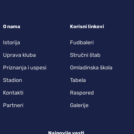
O nama
Korisni linkovi
Istorija
Fudbaleri
Uprava kluba
Stručni štab
Priznanja i uspesi
Omladinska škola
Stadion
Tabela
Kontakti
Raspored
Partneri
Galerije
Najnovije vesti