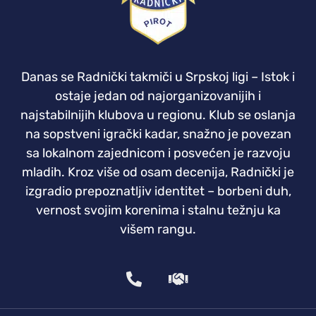
Danas se Radnički takmiči u Srpskoj ligi – Istok i
ostaje jedan od najorganizovanijih i
najstabilnijih klubova u regionu. Klub se oslanja
na sopstveni igrački kadar, snažno je povezan
sa lokalnom zajednicom i posvećen je razvoju
mladih. Kroz više od osam decenija, Radnički je
izgradio prepoznatljiv identitet – borbeni duh,
vernost svojim korenima i stalnu težnju ka
višem rangu.