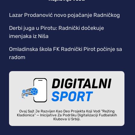
Lazar Prodanović novo pojačanje Radničkog
Derbi juga u Pirotu: Radnički dočekuje
imenjaka iz Niša
Omladinska škola FK Radnički Pirot počinje sa
radom
Ovaj Sajt Je Razvijen Kao Deo Projekta Koji Vodi "Rejting
Kladionica" — Inicijative Za Podršku Digitalizaciji Fudbalskih
Klubova U Srbiji.