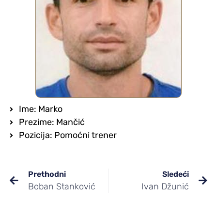
Ime: Marko
Prezime: Mančić
Pozicija: Pomoćni trener
Prethodni
Sledeći
Boban Stanković
Ivan Džunić