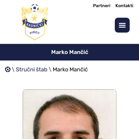
Partneri
Kontakti
Marko Mančić
\
Stručni štab
\
Marko Mančić