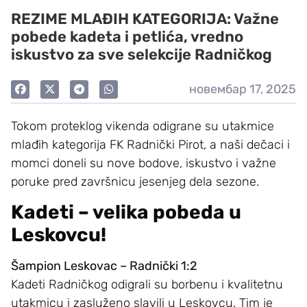
REZIME MLAĐIH KATEGORIJA: Važne
pobede kadeta i petlića, vredno
iskustvo za sve selekcije Radničkog
новембар 17, 2025
Tokom proteklog vikenda odigrane su utakmice
mlađih kategorija FK Radnički Pirot, a naši dečaci i
momci doneli su nove bodove, iskustvo i važne
poruke pred završnicu jesenjeg dela sezone.
Kadeti – velika pobeda u
Leskovcu!
Šampion Leskovac – Radnički 1:2
Kadeti Radničkog odigrali su borbenu i kvalitetnu
utakmicu i zasluženo slavili u Leskovcu. Tim je