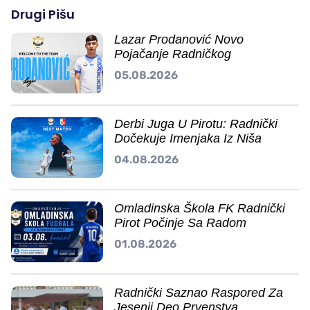
Drugi Pišu
Lazar Prodanović Novo
Pojačanje Radničkog
05.08.2026
Derbi Juga U Pirotu: Radnički
Dočekuje Imenjaka Iz Niša
04.08.2026
Omladinska Škola FK Radnički
Pirot Počinje Sa Radom
01.08.2026
Radnički Saznao Raspored Za
Jesenji Deo Prvenstva