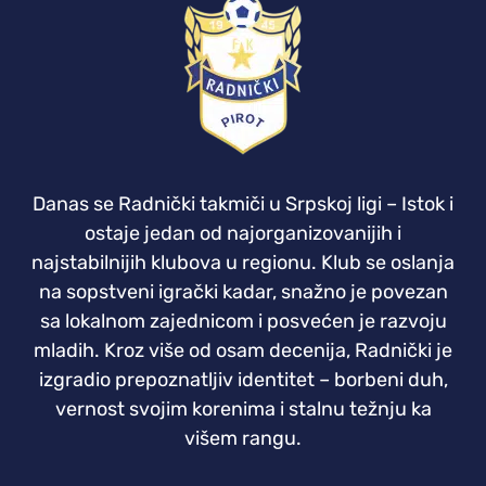
Danas se Radnički takmiči u Srpskoj ligi – Istok i
ostaje jedan od najorganizovanijih i
najstabilnijih klubova u regionu. Klub se oslanja
na sopstveni igrački kadar, snažno je povezan
sa lokalnom zajednicom i posvećen je razvoju
mladih. Kroz više od osam decenija, Radnički je
izgradio prepoznatljiv identitet – borbeni duh,
vernost svojim korenima i stalnu težnju ka
višem rangu.