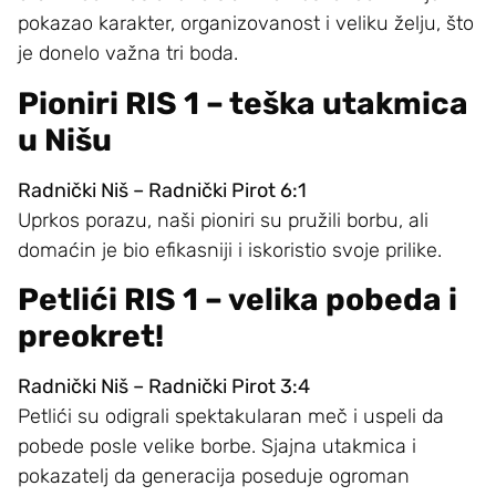
pokazao karakter, organizovanost i veliku želju, što
je donelo važna tri boda.
Pioniri RIS 1 – teška utakmica
u Nišu
Radnički Niš – Radnički Pirot 6:1
Uprkos porazu, naši pioniri su pružili borbu, ali
domaćin je bio efikasniji i iskoristio svoje prilike.
Petlići RIS 1 – velika pobeda i
preokret!
Radnički Niš – Radnički Pirot 3:4
Petlići su odigrali spektakularan meč i uspeli da
pobede posle velike borbe. Sjajna utakmica i
pokazatelj da generacija poseduje ogroman