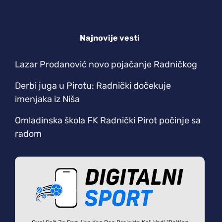
Najnovije vesti
Lazar Prodanović novo pojačanje Radničkog
Derbi juga u Pirotu: Radnički dočekuje
imenjaka iz Niša
Omladinska škola FK Radnički Pirot počinje sa
radom