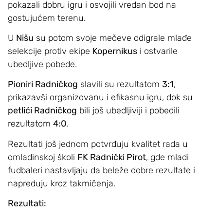
pokazali dobru igru i osvojili vredan bod na
gostujućem terenu.
U
Nišu
su potom svoje mečeve odigrale mlađe
selekcije protiv ekipe
Kopernikus
i ostvarile
ubedljive pobede.
Pioniri Radničkog
slavili su rezultatom
3:1
,
prikazavši organizovanu i efikasnu igru, dok su
petlići Radničkog
bili još ubedljiviji i pobedili
rezultatom
4:0
.
Rezultati još jednom potvrđuju kvalitet rada u
omladinskoj školi
FK Radnički Pirot
, gde mladi
fudbaleri nastavljaju da beleže dobre rezultate i
napreduju kroz takmičenja.
Rezultati: