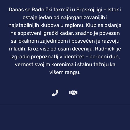
Danas se Radnički takmiči u Srpskoj ligi – Istok i
ostaje jedan od najorganizovanijih i
najstabilnijih klubova u regionu. Klub se oslanja
na sopstveni igrački kadar, snažno je povezan
sa lokalnom zajednicom i posvećen je razvoju
mladih. Kroz više od osam decenija, Radnički je
izgradio prepoznatljiv identitet – borbeni duh,
vernost svojim korenima i stalnu težnju ka
višem rangu.