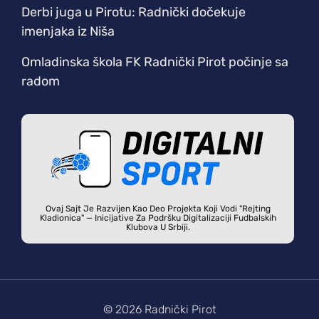
Derbi juga u Pirotu: Radnički dočekuje
imenjaka iz Niša
Omladinska škola FK Radnički Pirot počinje sa
radom
Ovaj Sajt Je Razvijen Kao Deo Projekta Koji Vodi "Rejting
Kladionica" — Inicijative Za Podršku Digitalizaciji Fudbalskih
Klubova U Srbiji.
© 2026 Radnički Pirot