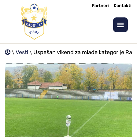
Partneri
Kontakti
\
Vesti
\
Uspešan vikend za mlađe kategorije Radn