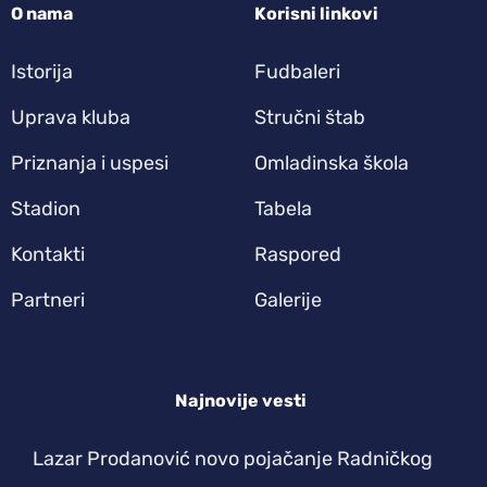
O nama
Korisni linkovi
Istorija
Fudbaleri
Uprava kluba
Stručni štab
Priznanja i uspesi
Omladinska škola
Stadion
Tabela
Kontakti
Raspored
Partneri
Galerije
Najnovije vesti
Lazar Prodanović novo pojačanje Radničkog