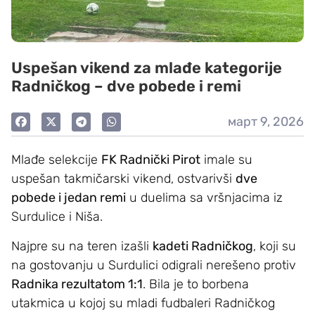
Uspešan vikend za mlađe kategorije
Radničkog – dve pobede i remi
март 9, 2026
Mlađe selekcije
FK Radnički Pirot
imale su
uspešan takmičarski vikend, ostvarivši
dve
pobede i jedan remi
u duelima sa vršnjacima iz
Surdulice i Niša.
Najpre su na teren izašli
kadeti Radničkog
, koji su
na gostovanju u Surdulici odigrali nerešeno protiv
Radnika rezultatom 1:1
. Bila je to borbena
utakmica u kojoj su mladi fudbaleri Radničkog