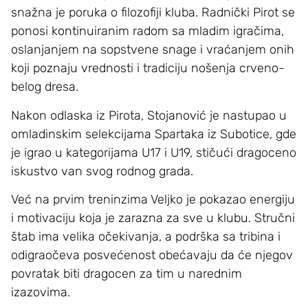
snažna je poruka o filozofiji kluba. Radnički Pirot se
ponosi kontinuiranim radom sa mladim igračima,
oslanjanjem na sopstvene snage i vraćanjem onih
koji poznaju vrednosti i tradiciju nošenja crveno-
belog dresa.
Nakon odlaska iz Pirota, Stojanović je nastupao u
omladinskim selekcijama Spartaka iz Subotice, gde
je igrao u kategorijama U17 i U19, stičući dragoceno
iskustvo van svog rodnog grada.
Već na prvim treninzima Veljko je pokazao energiju
i motivaciju koja je zarazna za sve u klubu. Stručni
štab ima velika očekivanja, a podrška sa tribina i
odigraočeva posvećenost obećavaju da će njegov
povratak biti dragocen za tim u narednim
izazovima.