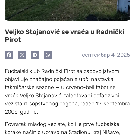
Veljko Stojanović se vraća u Radnički
Pirot
септембар 4, 2025
Fudbalski klub Radnički Pirot sa zadovoljstvom
objavljuje značajno pojačanje uoči nastavka
takmičarske sezone — u crveno-beli tabor se
vraća Veljko Stojanović, talentovani defanzivni
vezista iz sopstvenog pogona, rođen 19. septembra
2006. godine.
Povratak mladog veziste, koji je prve fudbalske
korake načinio upravo na Stadionu kraj Nišave,