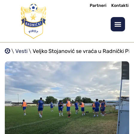
Partneri
Kontakti
\
Vesti
\
Veljko Stojanović se vraća u Radnički Pir