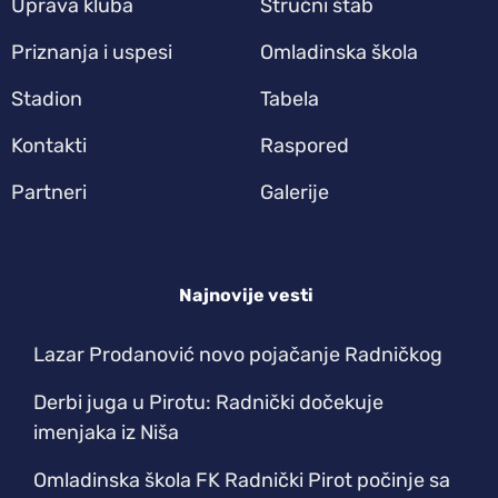
Uprava kluba
Stručni štab
Priznanja i uspesi
Omladinska škola
Stadion
Tabela
Kontakti
Raspored
Partneri
Galerije
Najnovije vesti
Lazar Prodanović novo pojačanje Radničkog
Derbi juga u Pirotu: Radnički dočekuje
imenjaka iz Niša
Omladinska škola FK Radnički Pirot počinje sa