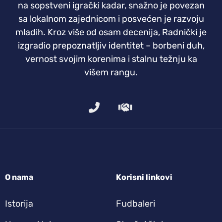
na sopstveni igrački kadar, snažno je povezan
sa lokalnom zajednicom i posvećen je razvoju
mladih. Kroz više od osam decenija, Radnički je
izgradio prepoznatljiv identitet – borbeni duh,
vernost svojim korenima i stalnu težnju ka
višem rangu.
O nama
Korisni linkovi
Istorija
Fudbaleri