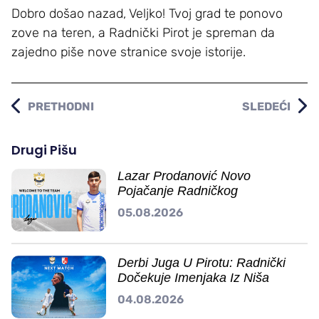
Dobro došao nazad, Veljko! Tvoj grad te ponovo
zove na teren, a Radnički Pirot je spreman da
zajedno piše nove stranice svoje istorije.
PRETHODNI
SLEDEĆI
Drugi Pišu
Lazar Prodanović Novo
Pojačanje Radničkog
05.08.2026
Derbi Juga U Pirotu: Radnički
Dočekuje Imenjaka Iz Niša
04.08.2026