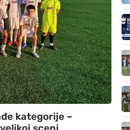
đe kategorije –
velikoj sceni