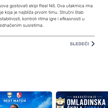
sova gostovati ekipi Real Niš. Ova utakmica ima
je koja je najbliža prvom timu. Stručni štab
tabilnosti, kontroli ritma igre i efikasnosti u
zjednačenim susretima.
SLEDEĆI