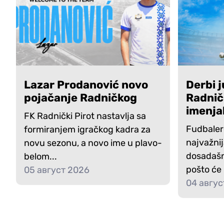
Lazar Prodanović novo
Derbi j
pojačanje Radničkog
Radnič
imenja
FK Radnički Pirot nastavlja sa
Fudbaler
formiranjem igračkog kadra za
najvažni
novu sezonu, a novo ime u plavo-
dosadašn
belom...
pošto će 
05 август 2026
04 авгус