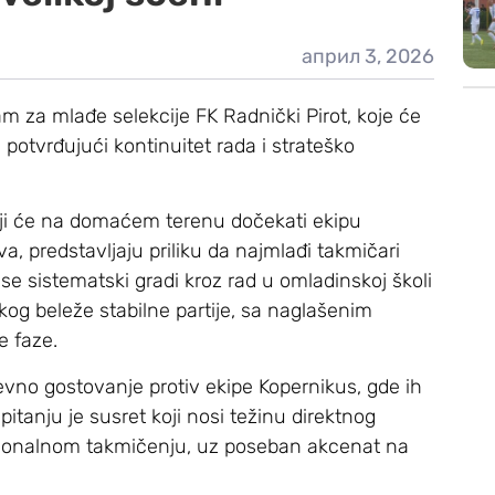
април 3, 2026
am za mlađe selekcije FK Radnički Pirot, koje će
e, potvrđujući kontinuitet rada i strateško
 koji će na domaćem terenu dočekati ekipu
a, predstavljaju priliku da najmlađi takmičari
 se sistematski gradi kroz rad u omladinskoj školi
og beleže stabilne partije, sa naglašenim
e faze.
vno gostovanje protiv ekipe Kopernikus, gde ih
itanju je susret koji nosi težinu direktnog
gionalnom takmičenju, uz poseban akcenat na