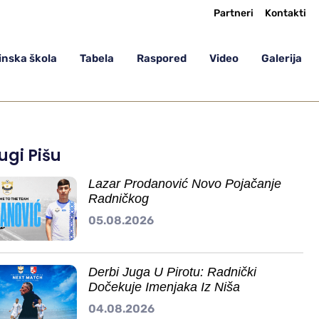
Partneri
Kontakti
nska škola
Tabela
Raspored
Video
Galerija
ugi Pišu
Lazar Prodanović Novo Pojačanje
Radničkog
05.08.2026
Derbi Juga U Pirotu: Radnički
Dočekuje Imenjaka Iz Niša
04.08.2026