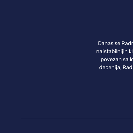
Danas se Radnič
najstabilnijih 
povezan sa l
decenija, Radn