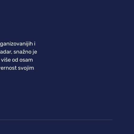
rganizovanijih i
kadar, snažno je
 više od osam
 vernost svojim