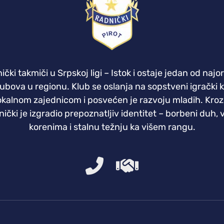
ki takmiči u Srpskoj ligi – Istok i ostaje jedan od najo
klubova u regionu. Klub se oslanja na sopstveni igrački 
okalnom zajednicom i posvećen je razvoju mladih. Kroz
ički je izgradio prepoznatljiv identitet – borbeni duh,
korenima i stalnu težnju ka višem rangu.