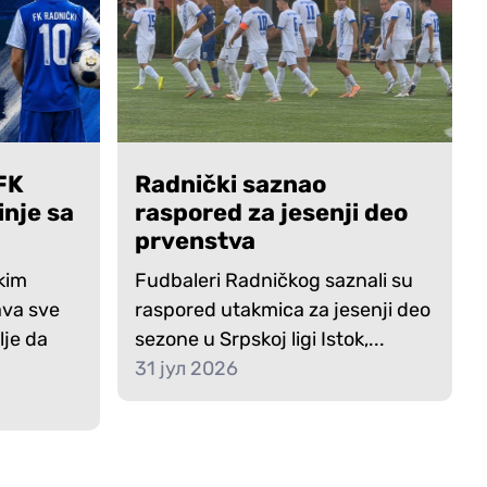
FK
Radnički saznao
inje sa
raspored za jesenji deo
prvenstva
ikim
Fudbaleri Radničkog saznali su
ava sve
raspored utakmica za jesenji deo
lje da
sezone u Srpskoj ligi Istok,...
31 јул 2026