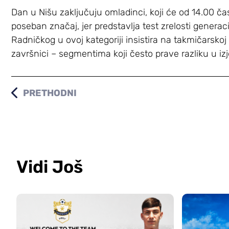
Dan u Nišu zaključuju omladinci, koji će od 14.00 ča
poseban značaj, jer predstavlja test zrelosti generaci
Radničkog u ovoj kategoriji insistira na takmičarskoj s
završnici – segmentima koji često prave razliku u i
PRETHODNI
Vidi Još