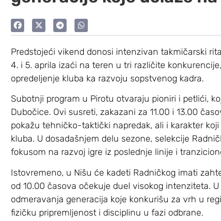
Predstojeći vikend donosi intenzivan takmičarski rit
4. i 5. aprila izaći na teren u tri različite konkurencij
opredeljenje kluba ka razvoju sopstvenog kadra.
Subotnji program u Pirotu otvaraju pioniri i petlići,
Dubočice. Ovi susreti, zakazani za 11.00 i 13.00 časov
pokažu tehničko-taktički napredak, ali i karakter koji
kluba. U dosadašnjem delu sezone, selekcije Radničk
fokusom na razvoj igre iz poslednje linije i tranzicion
Istovremeno, u Nišu će kadeti Radničkog imati zahte
od 10.00 časova očekuje duel visokog intenziteta. U p
odmeravanja generacija koje konkurišu za vrh u re
fizičku pripremljenost i disciplinu u fazi odbrane.