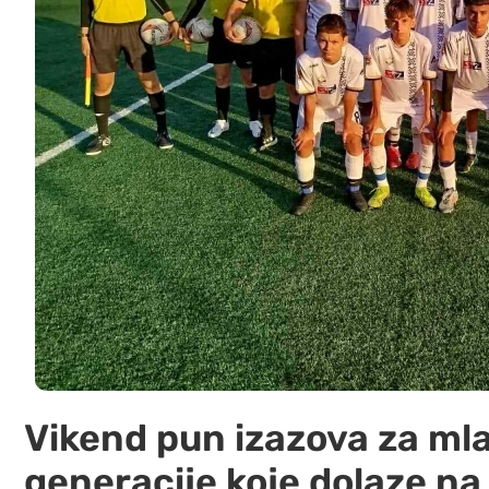
Vikend pun izazova za mla
generacije koje dolaze na 