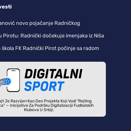
vesti
anović novo pojačanje Radničkog
u Pirotu: Radnički dočekuje imenjaka iz Niša
škola FK Radnički Pirot počinje sa radom
jt Je Razvijen Kao Deo Projekta Koji Vodi "Rejting
ca" — Inicijative Za Podršku Digitalizaciji Fudbalskih
Klubova U Srbiji.