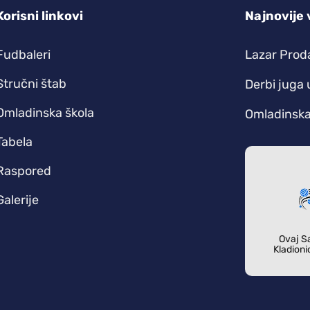
Korisni linkovi
Najnovije 
Fudbaleri
Lazar Prod
Stručni štab
Derbi juga 
Omladinska škola
Omladinska 
Tabela
Raspored
Galerije
Ovaj Sa
Kladioni