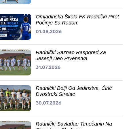
Omladinska Škola FK Radnički Pirot
Počinje Sa Radom
01.08.2026
Radnički Saznao Raspored Za
Jesenji Deo Prvenstva
31.07.2026
Radnički Bolji Od Jedinstva, Ćirić
Dvostruki Strelac
30.07.2026
Radnički Savladao Timočanin Na