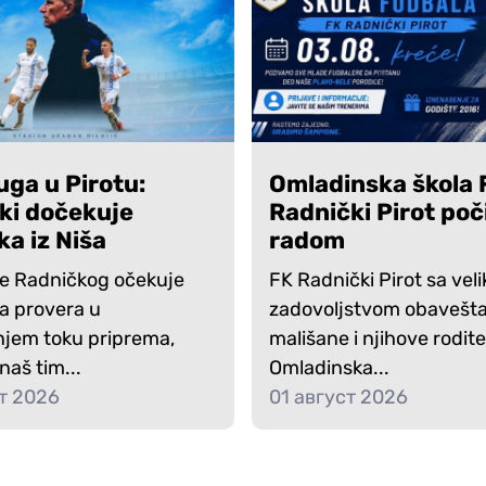
uga u Pirotu:
Omladinska škola 
ki dočekuje
Radnički Pirot poč
ka iz Niša
radom
e Radničkog očekuje
FK Radnički Pirot sa vel
ja provera u
zadovoljstvom obavešt
jem toku priprema,
mališane i njihove rodite
naš tim...
Omladinska...
т 2026
01 август 2026