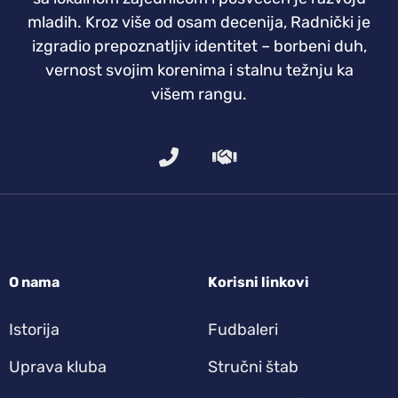
mladih. Kroz više od osam decenija, Radnički je
izgradio prepoznatljiv identitet – borbeni duh,
vernost svojim korenima i stalnu težnju ka
višem rangu.
O nama
Korisni linkovi
Istorija
Fudbaleri
Uprava kluba
Stručni štab