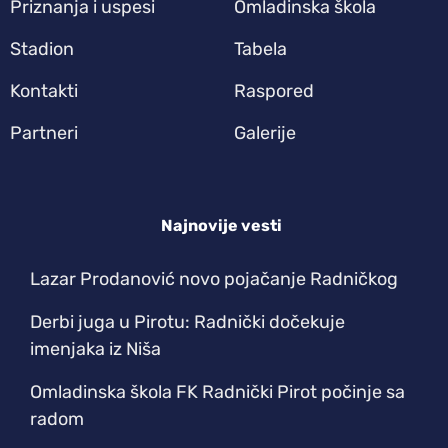
Priznanja i uspesi
Omladinska škola
Stadion
Tabela
Kontakti
Raspored
Partneri
Galerije
Najnovije vesti
Lazar Prodanović novo pojačanje Radničkog
Derbi juga u Pirotu: Radnički dočekuje
imenjaka iz Niša
Omladinska škola FK Radnički Pirot počinje sa
radom