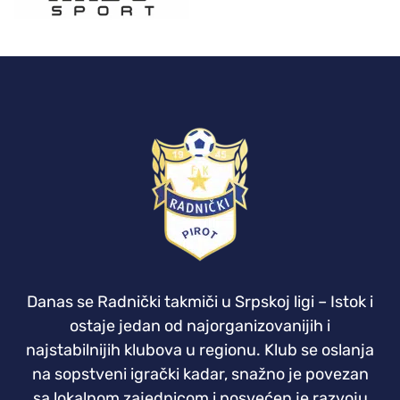
Danas se Radnički takmiči u Srpskoj ligi – Istok i
ostaje jedan od najorganizovanijih i
najstabilnijih klubova u regionu. Klub se oslanja
na sopstveni igrački kadar, snažno je povezan
sa lokalnom zajednicom i posvećen je razvoju