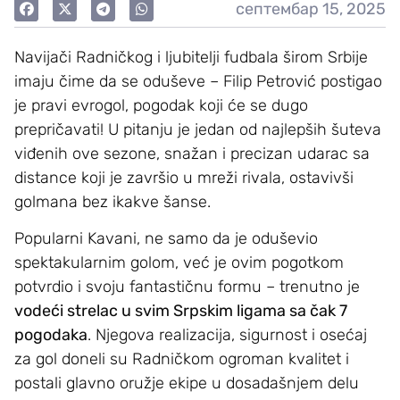
септембар 15, 2025
Navijači Radničkog i ljubitelji fudbala širom Srbije
imaju čime da se oduševe – Filip Petrović postigao
je pravi evrogol, pogodak koji će se dugo
prepričavati! U pitanju je jedan od najlepših šuteva
viđenih ove sezone, snažan i precizan udarac sa
distance koji je završio u mreži rivala, ostavivši
golmana bez ikakve šanse.
Popularni Kavani, ne samo da je oduševio
spektakularnim golom, već je ovim pogotkom
potvrdio i svoju fantastičnu formu – trenutno je
vodeći strelac u svim Srpskim ligama sa čak 7
pogodaka
. Njegova realizacija, sigurnost i osećaj
za gol doneli su Radničkom ogroman kvalitet i
postali glavno oružje ekipe u dosadašnjem delu