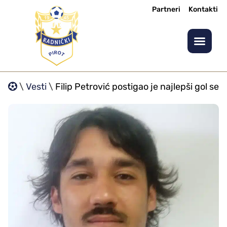
Partneri
Kontakti
\
Vesti
\
Filip Petrović postigao je najlepši gol se