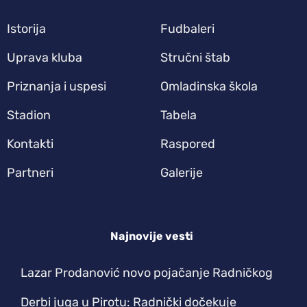
Istorija
Fudbaleri
Uprava kluba
Stručni štab
Priznanja i uspesi
Omladinska škola
Stadion
Tabela
Kontakti
Raspored
Partneri
Galerije
Najnovije vesti
Lazar Prodanović novo pojačanje Radničkog
Derbi juga u Pirotu: Radnički dočekuje