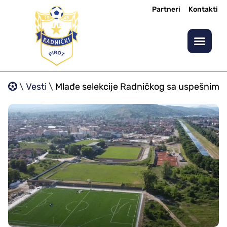
Partneri
Kontakti
\
Vesti
\
Mlađe selekcije Radničkog sa uspešnim na