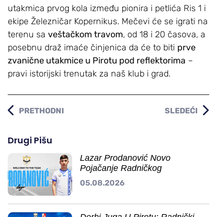
utakmica prvog kola između pionira i petlića Ris 1 i
ekipe Železničar Kopernikus. Mečevi će se igrati na
terenu sa
veštačkom travom
, od 18 i 20 časova, a
posebnu draž imaće činjenica da će to biti
prve
zvanične utakmice u Pirotu pod reflektorima
–
pravi istorijski trenutak za naš klub i grad.
PRETHODNI
SLEDEĆI
Drugi Pišu
Lazar Prodanović Novo
Pojačanje Radničkog
05.08.2026
Derbi Juga U Pirotu: Radnički