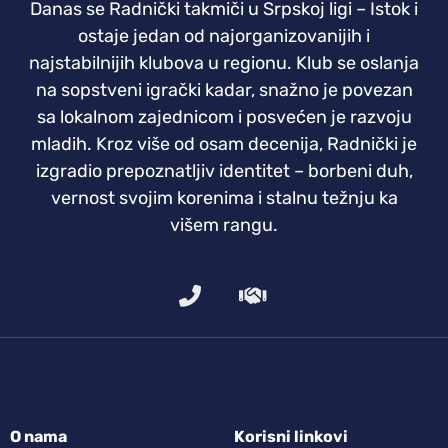
Danas se Radnički takmiči u Srpskoj ligi – Istok i
ostaje jedan od najorganizovanijih i
najstabilnijih klubova u regionu. Klub se oslanja
na sopstveni igrački kadar, snažno je povezan
sa lokalnom zajednicom i posvećen je razvoju
mladih. Kroz više od osam decenija, Radnički je
izgradio prepoznatljiv identitet – borbeni duh,
vernost svojim korenima i stalnu težnju ka
višem rangu.
O nama
Korisni linkovi