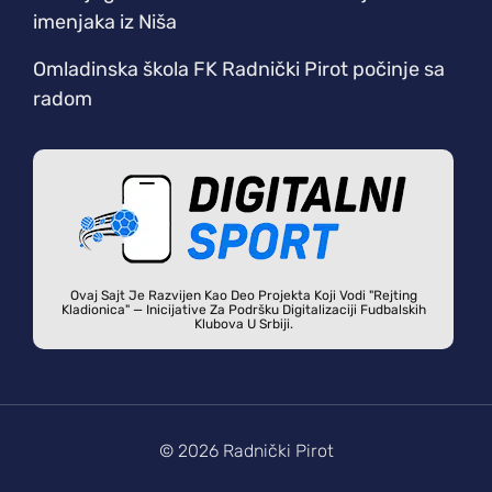
imenjaka iz Niša
Omladinska škola FK Radnički Pirot počinje sa
radom
Ovaj Sajt Je Razvijen Kao Deo Projekta Koji Vodi "Rejting
Kladionica" — Inicijative Za Podršku Digitalizaciji Fudbalskih
Klubova U Srbiji.
© 2026 Radnički Pirot