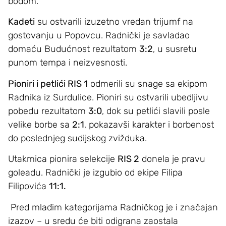
bodom.
Kadeti
su ostvarili izuzetno vredan trijumf na
gostovanju u Popovcu. Radnički je savladao
domaću Budućnost rezultatom
3:2
, u susretu
punom tempa i neizvesnosti.
Pioniri i petlići RIS 1
odmerili su snage sa ekipom
Radnika iz Surdulice. Pioniri su ostvarili ubedljivu
pobedu rezultatom
3:0
, dok su petlići slavili posle
velike borbe sa
2:1
, pokazavši karakter i borbenost
do poslednjeg sudijskog zvižduka.
Utakmica pionira selekcije
RIS 2
donela je pravu
goleadu. Radnički je izgubio od ekipe Filipa
Filipovića
11:1.
Pred mlađim kategorijama Radničkog je i značajan
izazov – u sredu će biti odigrana zaostala