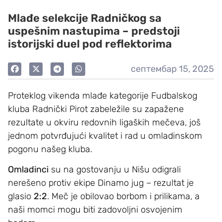
Mlađe selekcije Radničkog sa
uspešnim nastupima – predstoji
istorijski duel pod reflektorima
септембар 15, 2025
Proteklog vikenda mlađe kategorije Fudbalskog
kluba Radnički Pirot zabeležile su zapažene
rezultate u okviru redovnih ligaških mečeva, još
jednom potvrđujući kvalitet i rad u omladinskom
pogonu našeg kluba.
Omladinci
su na gostovanju u Nišu odigrali
nerešeno protiv ekipe Dinamo jug – rezultat je
glasio
2:2
. Meč je obilovao borbom i prilikama, a
naši momci mogu biti zadovoljni osvojenim