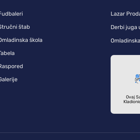
Fudbaleri
Lazar Prod
Stručni štab
Derbi juga 
Omladinska škola
Omladinska 
Tabela
Raspored
Galerije
Ovaj Sa
Kladioni