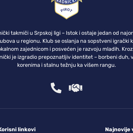
ki takmiči u Srpskoj ligi – Istok i ostaje jedan od najo
klubova u regionu. Klub se oslanja na sopstveni igrački 
okalnom zajednicom i posvećen je razvoju mladih. Kroz
ički je izgradio prepoznatljiv identitet – borbeni duh,
korenima i stalnu težnju ka višem rangu.
Korisni linkovi
Najnovije 