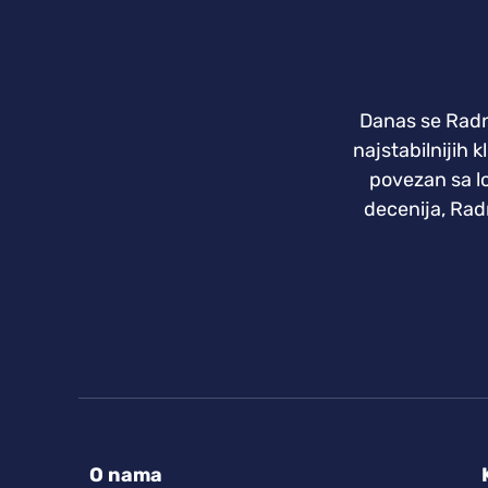
Danas se Radnič
najstabilnijih 
povezan sa l
decenija, Radn
O nama