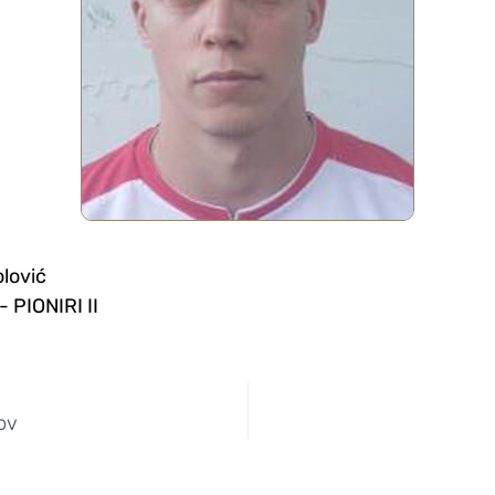
lović
- PIONIRI II
ov