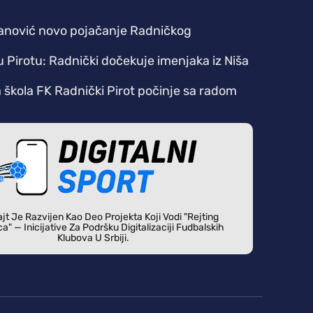
anović novo pojačanje Radničkog
u Pirotu: Radnički dočekuje imenjaka iz Niša
škola FK Radnički Pirot počinje sa radom
jt Je Razvijen Kao Deo Projekta Koji Vodi "Rejting
ca" — Inicijative Za Podršku Digitalizaciji Fudbalskih
Klubova U Srbiji.