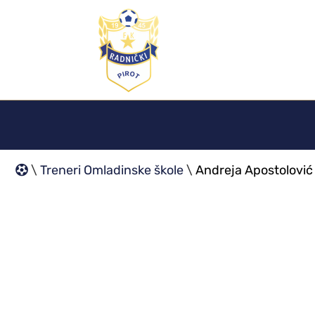
\
Treneri Omladinske škole
\
Andreja Apostolović