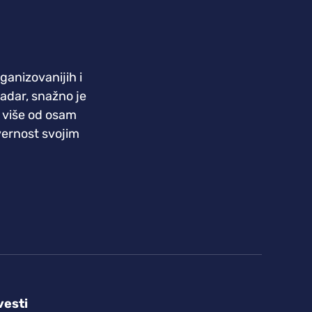
rganizovanijih i
kadar, snažno je
 više od osam
 vernost svojim
vesti