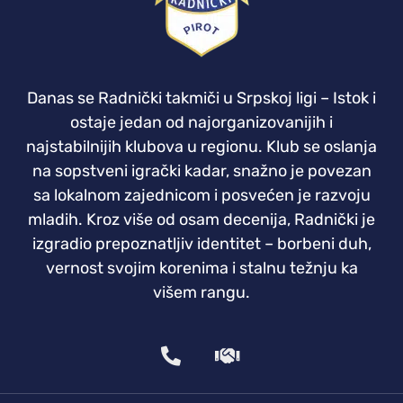
Danas se Radnički takmiči u Srpskoj ligi – Istok i
ostaje jedan od najorganizovanijih i
najstabilnijih klubova u regionu. Klub se oslanja
na sopstveni igrački kadar, snažno je povezan
sa lokalnom zajednicom i posvećen je razvoju
mladih. Kroz više od osam decenija, Radnički je
izgradio prepoznatljiv identitet – borbeni duh,
vernost svojim korenima i stalnu težnju ka
višem rangu.