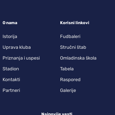
O nama
Korisni linkovi
Istorija
Fudbaleri
Uprava kluba
Stručni štab
Priznanja i uspesi
Omladinska škola
Stadion
Tabela
Kontakti
Raspored
Partneri
Galerije
Najnovije vesti