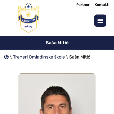
Partneri
Kontakti
Saša Mitić
\
Treneri Omladinske škole
\
Saša Mitić