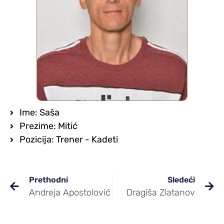
Ime: Saša
Prezime: Mitić
Pozicija: Trener - Kadeti
Prethodni
Sledeći
Andreja Apostolović
Dragiša Zlatanov