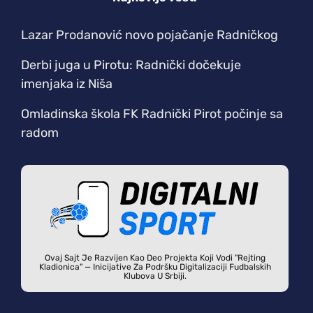
Lazar Prodanović novo pojačanje Radničkog
Derbi juga u Pirotu: Radnički dočekuje
imenjaka iz Niša
Omladinska škola FK Radnički Pirot počinje sa
radom
Ovaj Sajt Je Razvijen Kao Deo Projekta Koji Vodi "Rejting
Kladionica" — Inicijative Za Podršku Digitalizaciji Fudbalskih
Klubova U Srbiji.